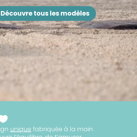
Découvre tous les modèles

sign
unique
fabriquée à la main
rir l’équilibre, de t’amuser,