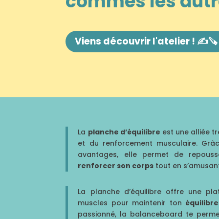
commes les autr
Viens découvrir l'atelier ! ✍️🪚
La
planche d’équilibre
est une alliée t
et du renforcement musculaire. Grâc
avantages, elle permet de repousse
renforcer son corps
tout en s’amusant
La planche d’équilibre offre une pla
muscles pour maintenir ton
équilibre
passionné, la balanceboard te permett