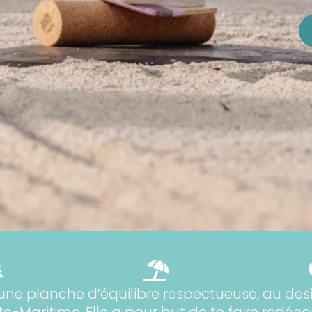


 une planche d’équilibre respectueuse, au de
-Maritime. Elle a pour but de te faire redécouv