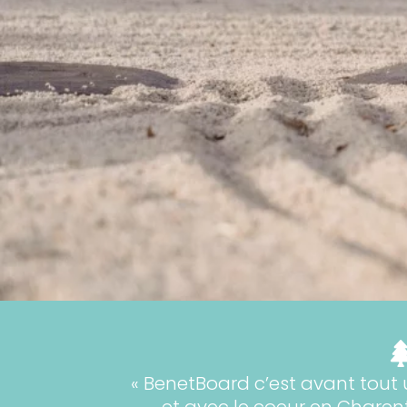
« BenetBoard c’est avant tout
et avec le coeur en Charente