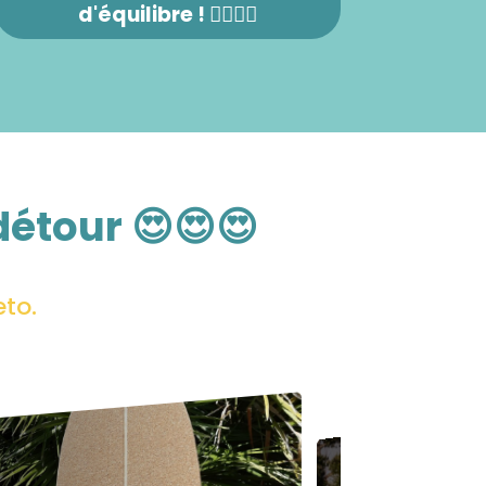
d'équilibre ! 🏄‍♀️🤸‍♂️
détour 😍😍😍
to.