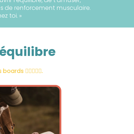
s de renforcement musculaire.
z toi. »
équilibre
rds 🏄‍♀️🏄🏻‍♀️.