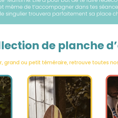
n et même de t’accompagner dans tes séance
le singulier trouvera parfaitement sa place che
llection de planche d’
r, grand ou petit téméraire, retrouve toutes nos boa