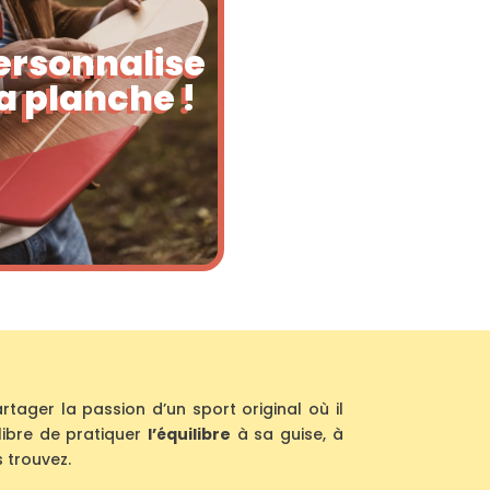
ersonnalise
a planche !
tager la passion d’un sport original où il
t libre de pratiquer
l’équilibre
à sa guise, à
 trouvez.