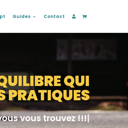
pt
Guides
Contact
UILIBRE QUI
S PRATIQUES
ancez-vous partout
|