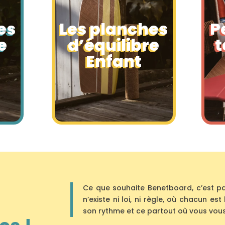
es
Les planches
P
e
d’équilibre
t
Enfant
Ce que souhaite Benetboard, c’est par
n’existe ni loi, ni règle, où chacun es
son rythme et ce partout où vous vous